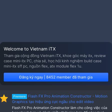
Welcome to Vietnam iTX
Tham gia cộng đồng Vietnam iTX, khoe góc máy itx, review
case mini-itx PC, chia sẻ, học hỏi kinh nghiệm build case
mini-itx sff pc, nguồn flex, atx module flex 1u.
Đăng ký ngay | 8452 member đã tham gia
Flash FX Pro Animation Constructor - Motion
Premiere
Graphics tạo hiệu ứng cực ngầu cho edit video
Flash FX Pro Animation Constructor làm cho công việc của