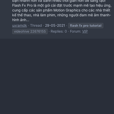
bạn nhanh hơn và dành nhiều thời gian hơn để sáng tạo!
Flash Fx Pro là một gói cài đặt trước mạnh mẽ tạo hiệu ứng,
cung cấp các sản phẩm Motion Graphics cho các nhà thiết
kế thể thao, nhà làm phim, những người đam mê âm thanh-
hình ảnh...
uxramdk
Thread
29-05-2021
flash
fx
pro
tutorial
Replies: 0
Forum:
VIP
videohive 22676155