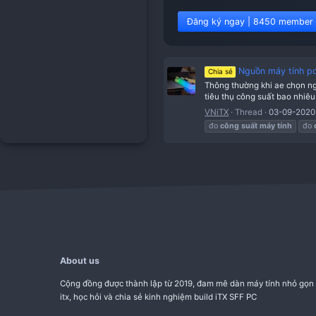
Đăng ký ngay | 8
Nguồn
Chia sẻ
Thông thường k
tiêu thụ công 
VNiTX
Threa
đo
công
suất