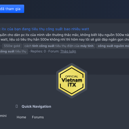
450 member đã tham gia
 máy tính pc itx của bạn đang tiêu thụ công suất bao nhiêu w
hi ae chọn nguồn cho dàn pc itx của mình vẫn thường thắc mắc, kh
suất bao nhiêu watt, liệu có tiêu thụ hẳn 500w không nhỉ thì hôm nay 
d
03-09-2020
550w gold
cách
tính
công
suất
tiêu thụ điện của
má
Replies: 0
Forum:
Thảo luận
máy
tính
đo
công
suất
tiêu thụ