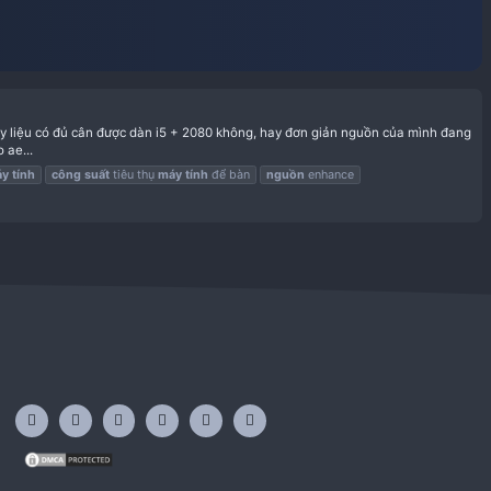
att
ông biết liệu nguồn 500w này liệu có đủ cân được dàn i5 + 2080 kh
tôi sẽ giải đáp ngắn gọn cho ae...
y
tính
công
suất
nguồn
máy
tính
công
suất
tiêu thụ
máy
tính
để b