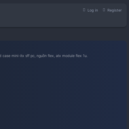
học hỏi kinh nghiệm build case mini-itx sff pc, nguồn flex, atx 