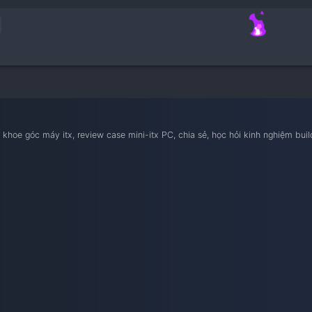
tính
nam iTX
ietnam iTX, khoe góc máy itx, review case mini-itx PC, chia sẻ, 