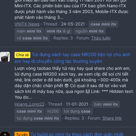
Mini-ITX. Các phiên bản sau của ITX bao gồm Nano-ITX
được phát hành vào tháng 3 năm 2003, Mobile-ITX được
phát hành vào tháng 3...
VNiTX News
Thread
24-05-2021
case
mini
itx
main
mini
itx
mini
itx
là gì
nguồn
mini
itx
Replies: 3
Forum:
Thảo luận
vỏ
case
mini
itx
Túi đựng xách tay case NR200 tiện lợi cho anh
Chia sẻ
em hay di chuyển công tác thường xuyên
Lượn vòng taobao thấy túi này hay quá share cho anh em,
túi đựng case NR200 xách tay, ae xem clip để soi chi tiết
nhé, link order e để bên dưới, giá khoảng ~300-400k mà
dày dặn chắc chắn phết 😎 Có quai ở sau để lọt vào vali
sách khi đi máy bay nữa, qua ngon 🙌 Link: *** Hidden text:
You do...
Hoang_Long22
Thread
11-01-2021
balo
mini
itx
case
mini
itx
nr200
túi đựng
case
Replies: 3
Forum:
Share link
túi đựng
case
mini
itx
Tự build pc mini itx theo cách đơn giản nhất
Tư vấn