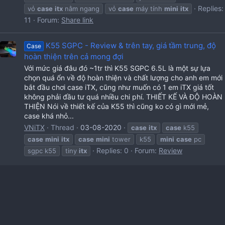
Replies:
vỏ
case
itx
nằm ngang
vỏ
case
máy tính
mini
itx
11
Forum:
Share link
K55 SGPC - Review & trên tay, giá tầm trung, độ
Case
hoàn thiện trên cả mong đợi
Với mức giá đâu đó ~1tr thì K55 SGPC 6.5L là một sự lựa
chọn quá ổn về độ hoàn thiện và chất lượng cho anh em mới
bắt đầu chơi case iTX, cũng như muốn có 1 em iTX giá tốt
không phải đầu tư quá nhiều chi phí. THIẾT KẾ VÀ ĐỘ HOÀN
THIỆN Nói về thiết kế của K55 thì cũng ko có gì mới mẻ,
case khá nhỏ...
VNiTX
Thread
03-08-2020
case
itx
case
k55
case
mini
itx
case
mini
tower
k55
mini
case
pc
Replies: 0
Forum:
Review
sgpc k55
tiny
itx