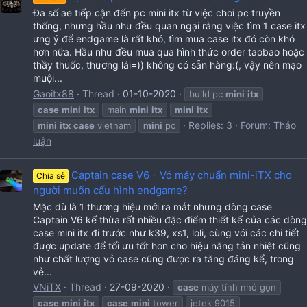
Đa số ae tiếp cận đến pc mini itx từ việc chơi pc truyền
thống, nhưng hầu như đều quan ngại rằng việc tìm 1 case itx
ưng ý để endgame là rất khó, tìm mua case itx đó còn khó
hơn nữa. Hầu như đều mua qua hình thức order taobao hoặc
thầy thuốc, thương lái=)) không có sẵn hàng:(, vậy nên mạo
muội...
Gaoitx88
Thread
01-10-2020
build pc
mini
itx
case
mini
itx
main
mini
itx
mini
itx
Replies: 3
Forum:
Thảo
mini
itx
case
vietnam
mini
pc
luận
Captain case V6 - Vỏ máy chuẩn mini-iTX cho
Chia sẻ
người muốn cấu hình endgame?
Mặc dù là 1 thương hiệu mới ra mắt nhưng dòng case
Captain V6 kế thừa rất nhiều đặc điểm thiết kế của các dòng
case mini itx đi trước như k39, xs1, loli, cùng với các chi tiết
được update để tối ưu tốt hơn cho hiệu năng tản nhiệt cũng
như chất lượng vỏ case cũng được ra tăng đáng kể, trong
vẻ...
VNiTX
Thread
27-09-2020
case
máy tính nhỏ gọn
case
mini
itx
case
mini
tower
jetek 9015