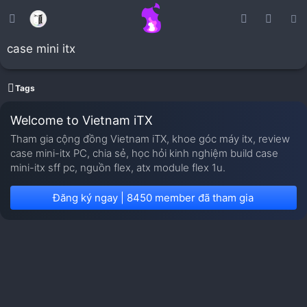
case mini itx
Tags
Welcome to Vietnam iTX
Tham gia cộng đồng Vietnam iTX, khoe góc máy itx, review
case mini-itx PC, chia sẻ, học hỏi kinh nghiệm build case
mini-itx sff pc, nguồn flex, atx module flex 1u.
Đăng ký ngay | 8450 member đã tham gia