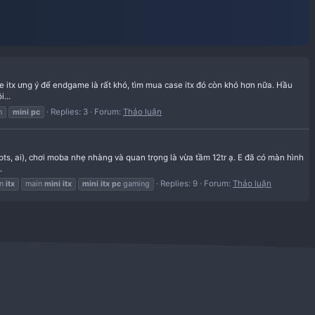
quan ngại rằng việc tìm 1 case itx ưng ý để endgame là rất khó, tìm 
ẵn hàng:(, vậy nên mạo muội...
Replies: 3
Forum:
Thảo lu
ini
itx
mini
itx
case vietnam
mini
pc
c itx đủ để làm đồ họa 2d (pts, ai), chơi moba nhẹ nhàng và quan tr
cấp về sau nữa ạ. Cũng đọc...
áy tính
itx
pc
gaming
main
itx
main
mini
itx
mini
itx
pc
gaming