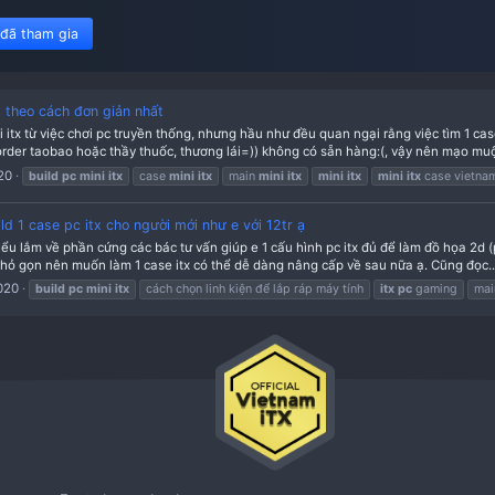
450 member đã tham gia
ld pc mini itx theo cách đơn giản nhất
cận đến pc mini itx từ việc chơi pc truyền thống, nhưng hầu như đều 
a hình thức order taobao hoặc thầy thuốc, thương lái=)) không có s
ead
01-10-2020
build
pc
mini
itx
case
mini
itx
main
mini
itx
m
ế nào để build 1 case pc itx cho người mới như e với 12tr ạ
p, không am hiểu lắm về phần cứng các bác tư vấn giúp e 1 cấu hình p
n chơi itx cho nhỏ gọn nên muốn làm 1 case itx có thể dễ dàng nâng 
ead
30-08-2020
build
pc
mini
itx
cách chọn linh kiện để lắp ráp m