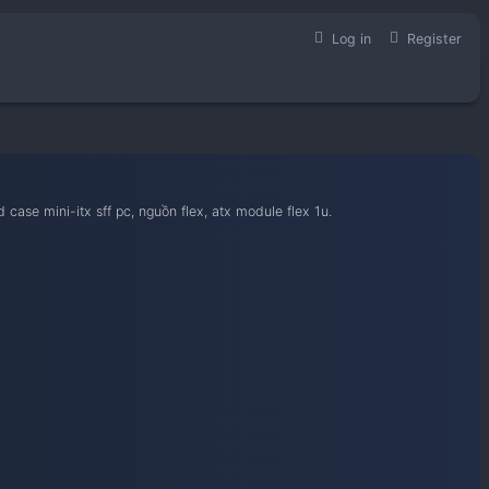
học hỏi kinh nghiệm build case mini-itx sff pc, nguồn flex, atx 