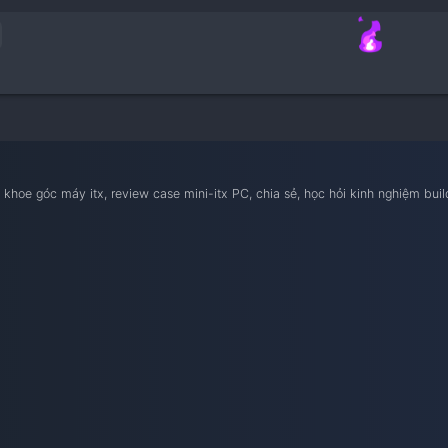
nam iTX
ietnam iTX, khoe góc máy itx, review case mini-itx PC, chia sẻ, 