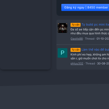
Đăng ký ngay | 8
Tự bui
Tư vấn
Đa số ae tiếp 
như đều mua qu
Gaoitx88
Thr
Làm th
Tư vấn
P
Kinh phí eo hẹ
sẵn r, giờ muố
phluu332
Thr