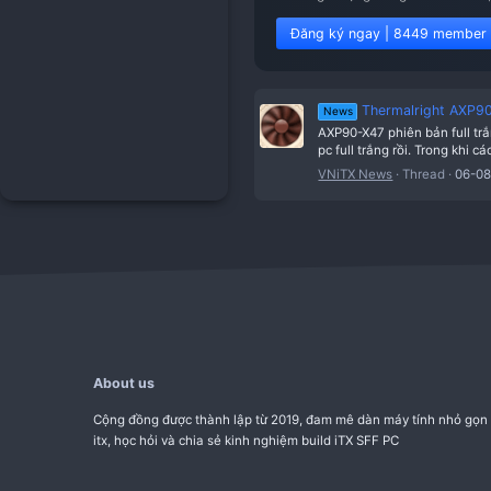
Welcome to Viet
Tham gia cộng đồng V
Đăng ký ngay | 8
Therma
News
AXP90-X47 phiê
pc full trắng r
VNiTX News