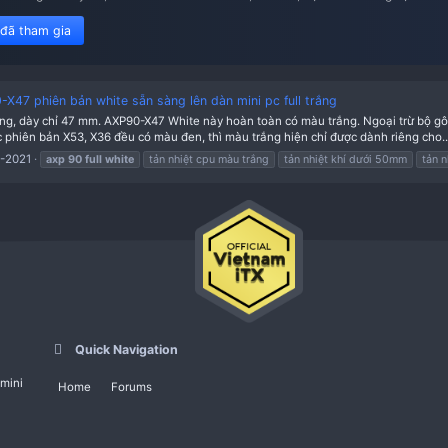
nam iTX
ietnam iTX, khoe góc máy itx, review case mini-itx PC, chia sẻ, 
449 member đã tham gia
lright AXP90-X47 phiên bản white sẵn sàng lên dàn mini pc ful
n bản full trắng, dày chỉ 47 mm. AXP90-X47 White này hoàn toàn có 
ồi. Trong khi các phiên bản X53, X36 đều có màu đen, thì màu trắng hi
Thread
06-08-2021
axp
90
full
white
tản nhiệt cpu màu trắng
tả