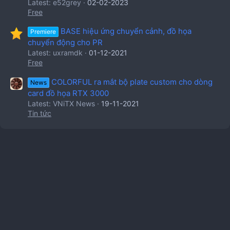
Latest: e52grey
02-02-2023
Free
BASE hiệu ứng chuyển cảnh, đồ họa
Premiere
chuyển động cho PR
Latest: uxramdk
01-12-2021
Free
COLORFUL ra mắt bộ plate custom cho dòng
News
card đồ họa RTX 3000
Latest: VNiTX News
19-11-2021
Tin tức