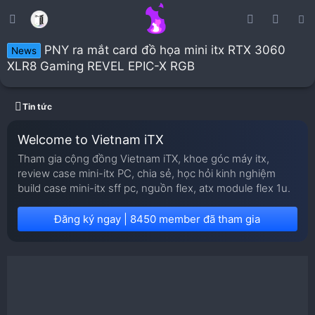
PNY ra mắt card đồ họa mini itx RTX 3060
News
XLR8 Gaming REVEL EPIC-X RGB
Tin tức
Welcome to Vietnam iTX
Tham gia cộng đồng Vietnam iTX, khoe góc máy itx,
review case mini-itx PC, chia sẻ, học hỏi kinh nghiệm
build case mini-itx sff pc, nguồn flex, atx module flex 1u.
Đăng ký ngay | 8450 member đã tham gia