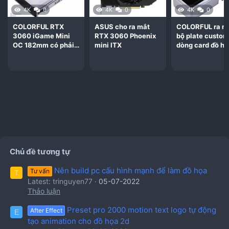
4K
0
4K
0
4K
0
COLORFUL RTX
ASUS cho ra mắt
COLORFUL ra m
3060 iGame Mini
RTX 3060 Phoenix
bộ plate custom
OC 182mm có phải
mini ITX
dòng card đồ h
là ngon
RTX 3000
Chủ đề tương tự
Nên build pc cấu hình mạnh để làm đồ họa
Tư vấn
T
Latest: tringuyen77
05-07-2022
Thảo luận
Preset pro 2000 motion text logo tự động
After Effect
E
tạo animation cho đồ họa 2d